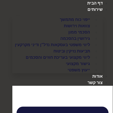
דף הבית
שירותים
ייפוי כוח מתמשך
צוואות וירושות
הסכמי ממון
גירושין בהסכמה
ליווי משפטי בעסקאות נדל"ן ודיני מקרקעין
תביעות נזיקין וביטוח
ליווי מקצועי בעריכת חוזים והסכמים
גישור מקצועי
ייעוץ משפטי
אודות
צור קשר