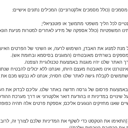
מסמכים (כולל מסמכים אלקטרוניים) המכילים נתונים אישיים:
טיים לכל הליך משפטי מתמשך או פוטנציאלי;
ותינו המשפטיות (כולל אספקה של מידע לאחרים למטרות מניעת הונא
על מנת למנוע את האבדן, השימוש לרעה, או השינוי של הפרטים האיש
מספקים בשרתים מאובטחים (המוגנים בסיסמא ובחומת אש).
האתר שלנו יהיו מוגנות באמצעות טכנולוגיית הצפנה.
נטרנט אינו מאובטח מעצם היותו, ואנחנו ללא יכולים להבטיח שנתו
משים לקבלת גישה לאתר שלנו חסויה; אנחנו לא נבקש מכם את
עת באמצעות פרסום של גרסה חדשה באתר שלנו. עליכם לבדוק את הע
 על שינויים במדיניות זו בהודעת דואר אלקטרוני או דרך מערכת ההו
שיים שאנו מחזיקים הנוגעים אליכם; אספקת פרטים אלה תהיה כפופה
תאימו את הטקסט כדי לשקף את המדיניות שלכם לצורך זה, לרוב נק
ת את הכתובת הנוכחית שלכם}).