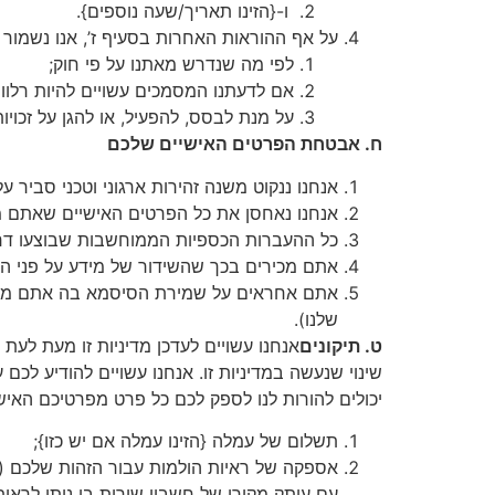
ו-{הזינו תאריך/שעה נוספים}.
על אף ההוראות האחרות בסעיף ז’, אנו נשמור 
לפי מה שנדרש מאתנו על פי חוק;
אם לדעתנו המסמכים עשויים להיות רלוונ
על מנת לבסס, להפעיל, או להגן על זכוי
ח. אבטחת הפרטים האישיים שלכם
אנחנו ננקוט משנה זהירות ארגוני וטכני סביר 
אנחנו נאחסן את כל הפרטים האישיים שאתם 
כל ההעברות הכספיות הממוחשבות שבוצעו דרך 
אתם מכירים בכך שהשידור של מידע על פני האי
אתם אחראים על שמירת הסיסמא בה אתם משת
שלנו).
ט. תיקונים
אנחנו עשויים לעדכן מדיניות זו מעת ל
שינוי שנעשה במדיניות זו. אנחנו עשויים להודיע לכם
יכולים להורות לנו לספק לכם כל פרט מפרטיכם האי
תשלום של עמלה {הזינו עמלה אם יש כזו};
אספקה של ראיות הולמות עבור הזהות שלכם ({ה
עם עותק מקורי של חשבון שירות בו ניתן לראו