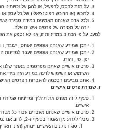
על מנת לבסס, להפעיל, או להגן על זכויותינו
לרוכש (או הרוכש הפוטנציאלי) של כל עסק או ר
ולכל אדם שאנחנו מאמינים במידה סבירה שעשו
יורה על מסירה של פרטים אישיים אלה.
למעט על פי הכתוב במדיניות זו, אנו לא נספק את הפ
ייתכן שמידע שאנחנו אוספים יאוחסן, יעובד, ו
ייתכן שמידע שאנחנו אוספים יועבר למדינות הב
יפן, סין, והודו.
פרטים אישיים שאתם מפרסמים באתר שלנו או מ
השימוש או השימוש לרעה במידע הזה בידי אחר
אתם מביעים הסכמה להעברות הפרטים האישיים
ז. שמירת פרטים אישיים
סעיף ג’ זה מפרט את תהליך ומדיניות שמירת ה
אישיים.
פרטים אישיים שאנחנו מעבדים עבור כל מטרה 
מבלי לגרוע מן האמור בסעיף ז-2, לרוב אנו נמחק נתונים אישיים הנמצאים בקטגוריות המפורטות מטה בתאריך/שעה המפורטים מטה:
סוג הנתונים האישיים יימחק {הזינו תארי