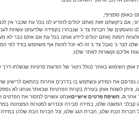
 באופן ספציפי;
י, אם ביקשתם זאת (אתם יכולים להודיע לנו בכל עת שכבר אין לכם 
ו והעסקים של חברות צד ג’ שנבחרו בקפידה שלדעתנו עשויות לענ
וגיות דומות (אתם יכולים ליידע אותנו בכל עת אם אתם כבר לא מעונ
ו לצד ג’ (אבל צד ג’ זה לא יוכל לזהות אף משתמש בודד לפי המי
געות אליכם וקשורות לאתר שלנו;
 אופן השימוש באתר (כולל ניטור של הודעות פרטיות שנשלחו דרך 
נו נפרסם את המידע ונשתמש בו בדרכים אחרות בהתאם לרישיון שת
, וניתן לשנות אותן בעזרת בקרות הפרטיות שבאתר.אנחנו לא נס
’ אחר.
ה. חשיפת פרטים אישיים
אנחנו עשויים למסור את הפרטים ה
ו קבלני המשנה שלנו, במידה סבירה וכנדרש למטרות המצוינות במדינ
חברות הבת שלנו, חברת הגג שלנו, וכל חברות הבת שלה) במידה סב