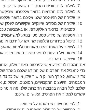
לשלוח לכם הודעות מסחריות שאינן שיווקיות;
לשלוח לכם התראות בדואר אלקטרוני שביקשתם
שליחה של הניוזלטר שלנו אליכם בדואר אלקטרונ
שליחה של מסרים שיווקיים שקשורים לעסק שלנ
ספציפית, בדואר האלקטרוני, או באמצעות טכנול
אספקה של מידע סטטיסטי בנוגע למשתמשים שלנ
טיפול בבירורים ותלונות שהוגשו על ידכם או נו
לשמור על האתר שלנו מאובטח ולמנוע הונאה;
אימות של היענות לתנאי השירות המכתיבים את
ושימושים אחרים.
אם תמסרו לנו מידע אישי לפרסום באתר שלנו, אנח
כדי להגביל את הפרסום של המידע שלכם באתר שלנו
צד ג’ שהוא, לצורך השיווק הישיר שלו, או של כל צד ג
המבטחים, היועצים המקצועיים, הסוכנים, הספקים, א
שלכם לכל חברה בקבוצת החברות שלנו (זה אומר כל 
עשויים למסור את הפרטים האישיים שלכם:
לפי מה שנדרש מאתנו על פי חוק;
בהקשר של כל הליך משפטי קיים או עתידי;